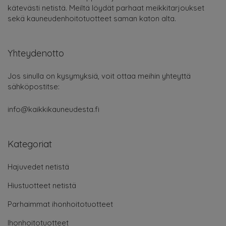
kätevästi netistä. Meiltä löydät parhaat meikkitarjoukset
sekä kauneudenhoitotuotteet saman katon alta.
Yhteydenotto
Jos sinulla on kysymyksiä, voit ottaa meihin yhteyttä
sähköpostitse:
info@kaikkikauneudesta.fi
Kategoriat
Hajuvedet netistä
Hiustuotteet netistä
Parhaimmat ihonhoitotuotteet
Ihonhoitotuotteet