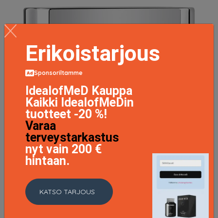
Erikoistarjous
Sponsoriltamme
IdealofMeD Kauppa
Kaikki IdealofMeDin
tuotteet -20 %!
Varaa
terveystarkastus
nyt vain 200 €
hintaan.
KATSO TARJOUS
NCEF-Night Mask 50 ml
87 EUR