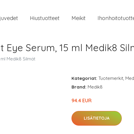
juvedet
Hiustuotteet
Meikit
Ihonhoitotuott
t Eye Serum, 15 ml Medik8 Sil
 ml Medik8 Silmät
Kategoriat:
Tuotemerkit
,
Med
Brand:
Medik8
94.4 EUR
LISÄTIETOJA