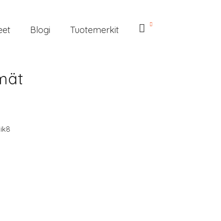
eet
Blogi
Tuotemerkit
mät
ik8