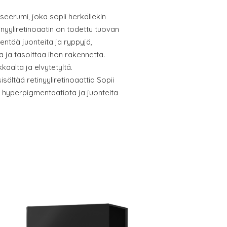
eerumi, joka sopii herkällekin
inyyliretinoaatin on todettu tuovan
entää juonteita ja ryppyjä,
ja tasoittaa ihon rakennetta.
aalta ja elvytetyltä.
ältää retinyyliretinoaattia Sopii
 hyperpigmentaatiota ja juonteita