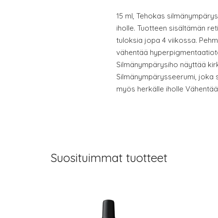
15 ml, Tehokas silmänympäryss
iholle. Tuotteen sisältämän ret
tuloksia jopa 4 viikossa. Pehm
vähentää hyperpigmentaatiota 
Silmänympärysiho näyttää kirkk
Silmänympärysseerumi, joka sis
myös herkälle iholle Vähentää
Suosituimmat tuotteet