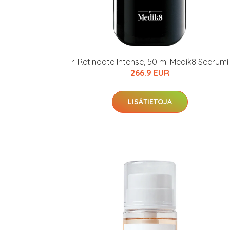
r-Retinoate Intense, 50 ml Medik8 Seerumi
266.9 EUR
LISÄTIETOJA
Erikoist
Sponsoriltamme
IdealofMeD K
Kaikki Idealof
Varaa terveyst
hintaan.