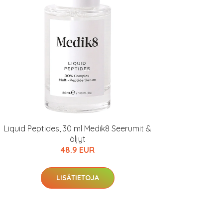
Liquid Peptides, 30 ml Medik8 Seerumit &
öljyt
48.9 EUR
LISÄTIETOJA