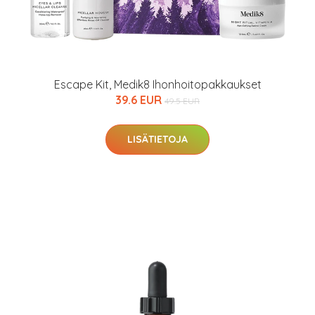
Escape Kit, Medik8 Ihonhoitopakkaukset
39.6 EUR
49.5 EUR
LISÄTIETOJA
arjous
auppa
MeDin tuotteet -20 %!
arkastus
nyt vain 200 €