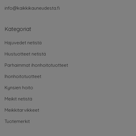
info@kaikkikauneudesta.fi
Kategoriat
Hajuvedet netistä
Hiustuotteet netistä
Parhaimmat ihonhoitotuotteet
Ihonhoitotuotteet
Kynsien hoito
Meikit netistä
Meikkitarvikkeet
Tuotemerkit