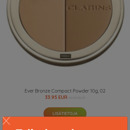
Ever Bronze Compact Powder 10g, 02
33.95 EUR
40.94 EUR
LISÄTIETOJA