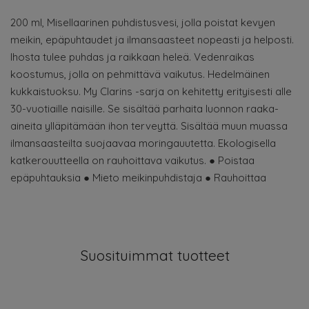
200 ml, Misellaarinen puhdistusvesi, jolla poistat kevyen
meikin, epäpuhtaudet ja ilmansaasteet nopeasti ja helposti.
Ihosta tulee puhdas ja raikkaan heleä. Vedenraikas
koostumus, jolla on pehmittävä vaikutus. Hedelmäinen
kukkaistuoksu. My Clarins -sarja on kehitetty erityisesti alle
30-vuotiaille naisille. Se sisältää parhaita luonnon raaka-
aineita ylläpitämään ihon terveyttä. Sisältää muun muassa
ilmansaasteilta suojaavaa moringauutetta. Ekologisella
katkerouutteella on rauhoittava vaikutus. ● Poistaa
epäpuhtauksia ● Mieto meikinpuhdistaja ● Rauhoittaa
Suosituimmat tuotteet