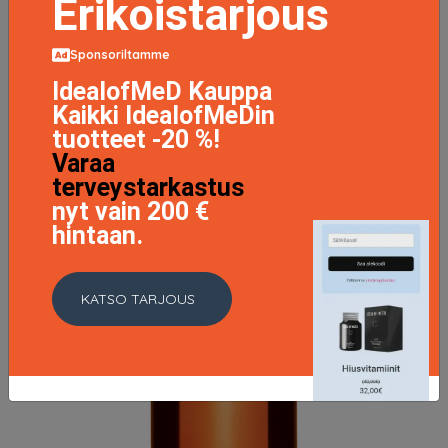
Erikoistarjous
Sponsoriltamme
IdealofMeD Kauppa
Kaikki IdealofMeDin
tuotteet -20 %!
Varaa
terveystarkastus
nyt vain 200 €
hintaan.
KATSO TARJOUS