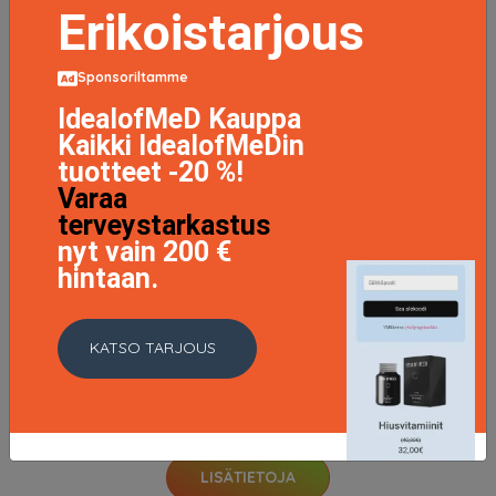
Erikoistarjous
Sponsoriltamme
IdealofMeD Kauppa
Kaikki IdealofMeDin
tuotteet -20 %!
Varaa
terveystarkastus
nyt vain 200 €
hintaan.
KATSO TARJOUS
Musk, Body Lotion 250ml
7.95 EUR
9.94 EUR
LISÄTIETOJA