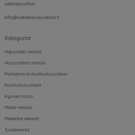
sähköpostitse:
info@kaikkikauneudesta.fi
Kategoriat
Hajuvedet netistä
Hiustuotteet netistä
Parhaimmat ihonhoitotuotteet
Ihonhoitotuotteet
Kynsien hoito
Meikit netistä
Meikkitarvikkeet
Tuotemerkit