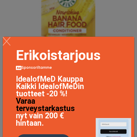
Erikoistarjous
Sponsoriltamme
IdealofMeD Kauppa
Kaikki IdealofMeDin
tuotteet -20 %!
Hair Food Conditioner Banana, 350ml
Varaa
7.55 EUR
7.95 EUR
terveystarkastus
nyt vain 200 €
LISÄTIETOJA
hintaan.