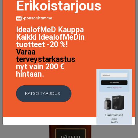
Erikoistarjous
Sponsoriltamme
IdealofMeD Kauppa
Repair Conditioner 250 ml
Kaikki IdealofMeDin
16.9 EUR
tuotteet -20 %!
Varaa
LISÄTIETOJA
terveystarkastus
nyt vain 200 €
hintaan.
KATSO TARJOUS