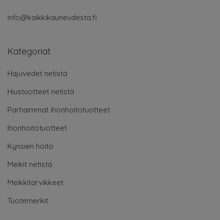
info@kaikkikauneudesta.fi
Kategoriat
Hajuvedet netistä
Hiustuotteet netistä
Parhaimmat ihonhoitotuotteet
Ihonhoitotuotteet
Kynsien hoito
Meikit netistä
Meikkitarvikkeet
Tuotemerkit