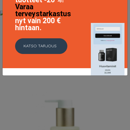
Varaa
terveystarkastus
nyt vain 200 €
hintaan.
Babor Cleansing System HY-ÖL, 200 ml Babor
Kasvojen puhdistus
14.1 EUR
23.5 EUR
KATSO TARJOUS
LISÄTIETOJA