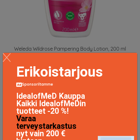
Weleda Wildrose Pampering Body Lotion, 200 ml
Weleda Vartalovoide
13.56 EUR
16.95 EUR
Erikoistarjous
LISÄTIETOJA
Sponsoriltamme
IdealofMeD Kauppa
Kaikki IdealofMeDin
tuotteet -20 %!
Varaa
terveystarkastus
nyt vain 200 €