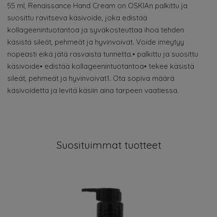
55 ml, Renaissance Hand Cream on OSKIAn palkittu ja
suosittu ravitseva käsivoide, joka edistää
kollageenintuotantoa ja syväkosteuttaa ihoa tehden
käsistä sileät, pehmeät ja hyvinvoivat. Voide imeytyy
nopeasti eikä jätä rasvaista tunnetta.• palkittu ja suosittu
käsivoide• edistää kollageenintuotantoa• tekee käsistä
sileät, pehmeät ja hyvinvoivat1. Ota sopiva määrä
käsivoidetta ja levitä käsiin aina tarpeen vaatiessa.
Suosituimmat tuotteet