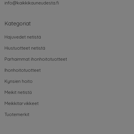
info@kaikkikauneudesta.fi
Kategoriat
Hajuvedet netistä
Hiustuotteet netistä
Parhaimmat ihonhoitotuotteet
Ihonhoitotuotteet
Kynsien hoito
Meikit netistä
Meikkitarvikkeet
Tuotemerkit