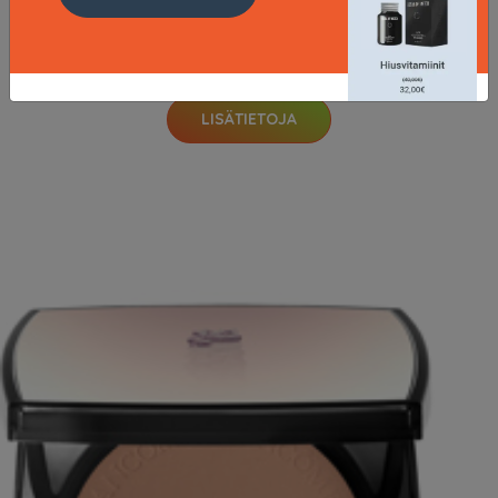
Le Crayon Khôl Eyeliner Pencil 03 Gris Blue
27.5 EUR
LISÄTIETOJA