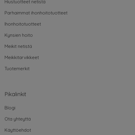
Hiustuotteet netistä
Parhaimmat ihonhoitotuotteet
Ihonhoitotuotteet
Kynsien hoito
Meikit netistä
Meikkitarvikkeet
Tuotemerkit
Pikalinkit
Blogi
Ota yhteyttä
Käyttöehdot