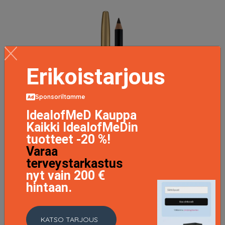
Erikoistarjous
Sponsoriltamme
IdealofMeD Kauppa
Kaikki IdealofMeDin
tuotteet -20 %!
Varaa
terveystarkastus
nyt vain 200 €
hintaan.
KATSO TARJOUS