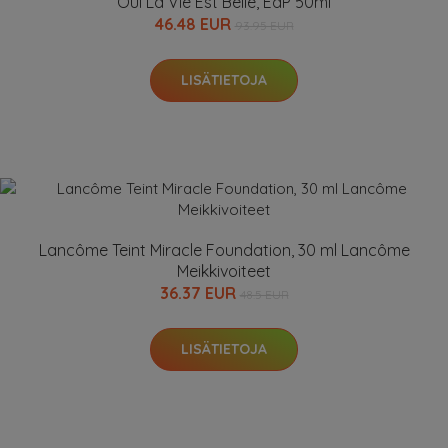
Oui La Vie Est Belle, EdP 50ml
46.48 EUR
93.95 EUR
LISÄTIETOJA
Lancôme Teint Miracle Foundation, 30 ml Lancôme
Meikkivoiteet
36.37 EUR
48.5 EUR
LISÄTIETOJA