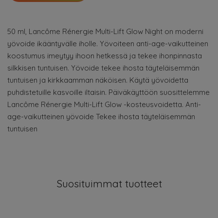
50 ml, Lancôme Rénergie Multi-Lift Glow Night on moderni
yövoide ikääntyvälle iholle. Yövoiteen anti-age-vaikutteinen
koostumus imeytyy ihoon hetkessä ja tekee ihonpinnasta
silkkisen tuntuisen. Yövoide tekee ihosta täyteläisemmän
tuntuisen ja kirkkaamman näköisen. Käytä yövoidetta
puhdistetuille kasvoille iltaisin. Päiväkäyttöön suosittelemme
Lancôme Rénergie Multi-Lift Glow -kosteusvoidetta. Anti-
age-vaikutteinen yövoide Tekee ihosta täyteläisemmän
tuntuisen
Suosituimmat tuotteet