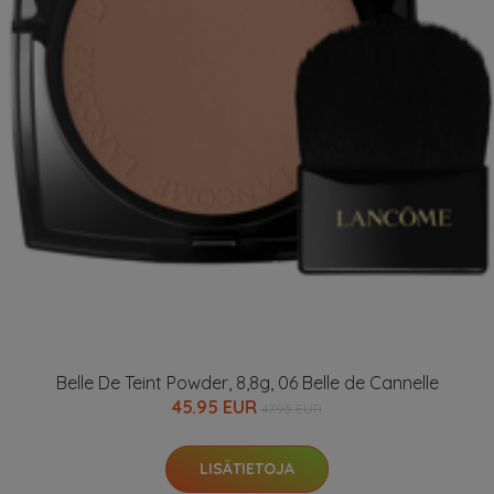
Belle De Teint Powder, 8,8g, 06 Belle de Cannelle
45.95 EUR
47.95 EUR
LISÄTIETOJA