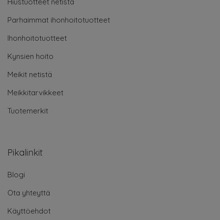
Hiustuotteet netistä
Parhaimmat ihonhoitotuotteet
Ihonhoitotuotteet
Kynsien hoito
Meikit netistä
Meikkitarvikkeet
Tuotemerkit
Pikalinkit
Blogi
Ota yhteyttä
Käyttöehdot