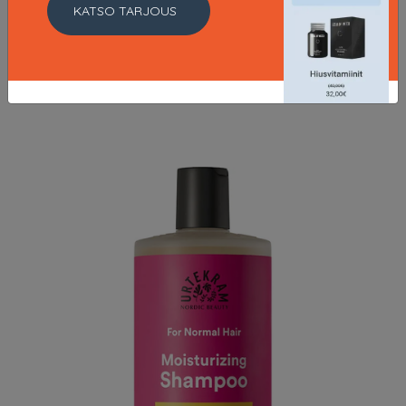
Sensitive Scalp Shampoo, 500 ml Urtekram Shampoo
KATSO TARJOUS
7.6 EUR
9.5 EUR
LISÄTIETOJA