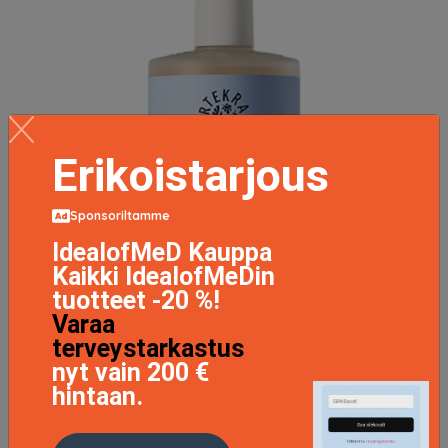
Erikoistarjous
Sponsoriltamme
IdealofMeD Kauppa
Kaikki IdealofMeDin
tuotteet -20 %!
Varaa
terveystarkastus
nyt vain 200 €
hintaan.