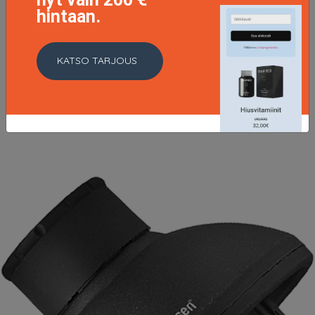
hintaan.
Beach Spray Texturizer, 125 ml HH Simonsen
Muotoilutuotteet
KATSO TARJOUS
18.36 EUR
22.95 EUR
LISÄTIETOJA