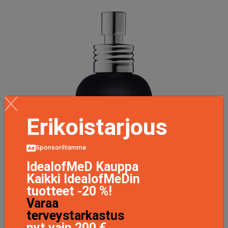
Erikoistarjous
Sponsoriltamme
IdealofMeD Kauppa
Kaikki IdealofMeDin
tuotteet -20 %!
Varaa
terveystarkastus
nyt vain 200 €