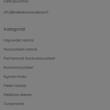
sähköpostitse:
info@kaikkikauneudesta.fi
Kategoriat
Hajuvedet netistä
Hiustuotteet netistä
Parhaimmat ihonhoitotuotteet
Ihonhoitotuotteet
Kynsien hoito
Meikit netistä
Meikkitarvikkeet
Tuotemerkit