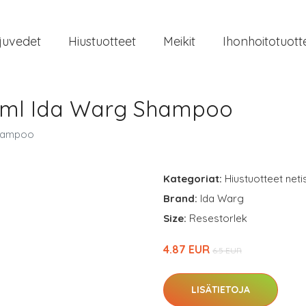
juvedet
Hiustuotteet
Meikit
Ihonhoitotuott
 ml Ida Warg Shampoo
Shampoo
Kategoriat:
Hiustuotteet neti
Brand:
Ida Warg
Size:
Resestorlek
4.87 EUR
6.5 EUR
LISÄTIETOJA