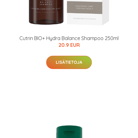
Cutrin BIO+ Hydra Balance Shampoo 250ml
20.9 EUR
LISÄTIETOJA
arjous
auppa
MeDin tuotteet -20 %!