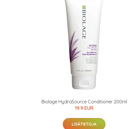
Varaa terveyst
hintaan.
KATSO TARJOUS
Biolage HydraSource Conditioner 200ml
19.9 EUR
LISÄTIETOJA