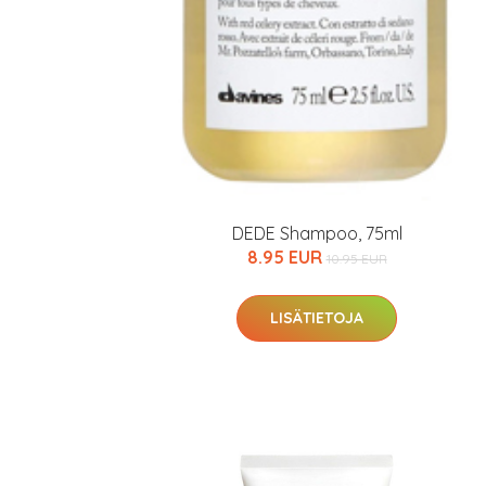
DEDE Shampoo, 75ml
8.95 EUR
10.95 EUR
LISÄTIETOJA
Erikoist
Sponsoriltamme
IdealofMeD K
Kaikki Idealof