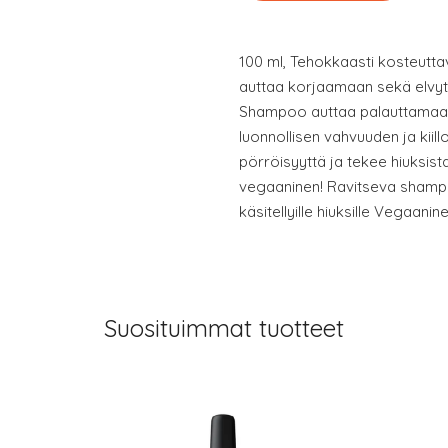
100 ml, Tehokkaasti kosteutta
auttaa korjaamaan sekä elvytt
Shampoo auttaa palauttamaan k
luonnollisen vahvuuden ja kii
pörröisyyttä ja tekee hiuksista
vegaaninen! Ravitseva shampoo
käsitellyille hiuksille Vegaan
Suosituimmat tuotteet