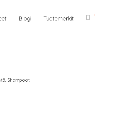
eet
Blogi
Tuotemerkit
stä
,
Shampoot