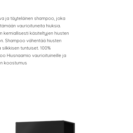
va ja täyteläinen shampoo, joka
ämään vaurioituneita hiuksia.
emiallisesti käsiteltyjen hiusten
llon. Shampoo vähentää hiusten
 silkkisen tuntuiset. 100%
 Hiusnaamio vaurioituineille ja
inen koostumus