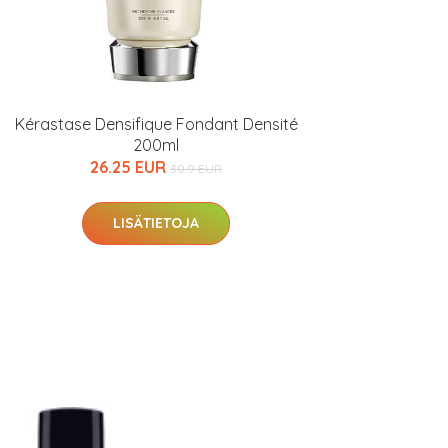
Kérastase Densifique Fondant Densité
200ml
26.25 EUR
30.9 EUR
LISÄTIETOJA