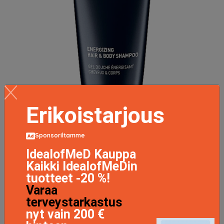
Erikoistarjous
Sponsoriltamme
Energizing Hair & Body Shampoo, 200 ml Babor
IdealofMeD Kauppa
Shampoo
Kaikki IdealofMeDin
27.5 EUR
tuotteet -20 %!
Varaa
terveystarkastus
LISÄTIETOJA
nyt vain 200 €