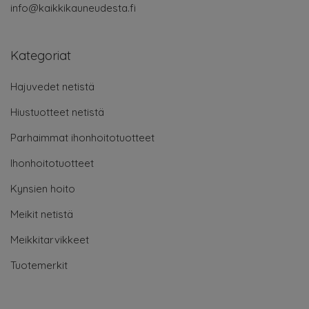
info@kaikkikauneudesta.fi
Kategoriat
Hajuvedet netistä
Hiustuotteet netistä
Parhaimmat ihonhoitotuotteet
Ihonhoitotuotteet
Kynsien hoito
Meikit netistä
Meikkitarvikkeet
Tuotemerkit