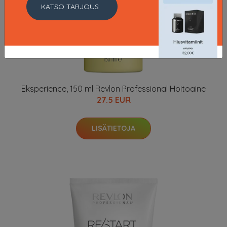
KATSO TARJOUS
Eksperience, 150 ml Revlon Professional Hoitoaine
27.5 EUR
LISÄTIETOJA