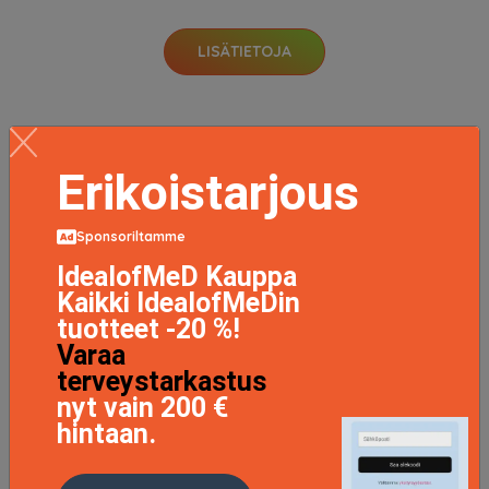
LISÄTIETOJA
Erikoistarjous
Sponsoriltamme
IdealofMeD Kauppa
Kaikki IdealofMeDin
tuotteet -20 %!
Varaa
terveystarkastus
nyt vain 200 €
hintaan.