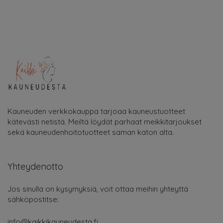
Kauneuden verkkokauppa tarjoaa kauneustuotteet
kätevästi netistä. Meiltä löydät parhaat meikkitarjoukset
sekä kauneudenhoitotuotteet saman katon alta.
Yhteydenotto
Jos sinulla on kysymyksiä, voit ottaa meihin yhteyttä
sähköpostitse:
info@kaikkikauneudesta.fi