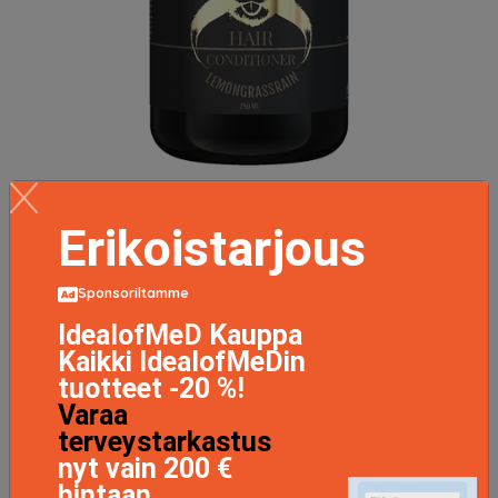
Hair Conditioner Lemongrass, 250 ml Beard Monkey
Hoitoaine
Erikoistarjous
13.26 EUR
18.95 EUR
Sponsoriltamme
LISÄTIETOJA
IdealofMeD Kauppa
Kaikki IdealofMeDin
tuotteet -20 %!
Varaa
terveystarkastus
nyt vain 200 €
hintaan.