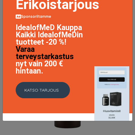
Erikoistarjous
Sponsoriltamme
IdealofMeD Kauppa
Kaikki IdealofMeDin
tuotteet -20 %!
Varaa
terveystarkastus
nyt vain 200 €
hintaan.
KATSO TARJOUS