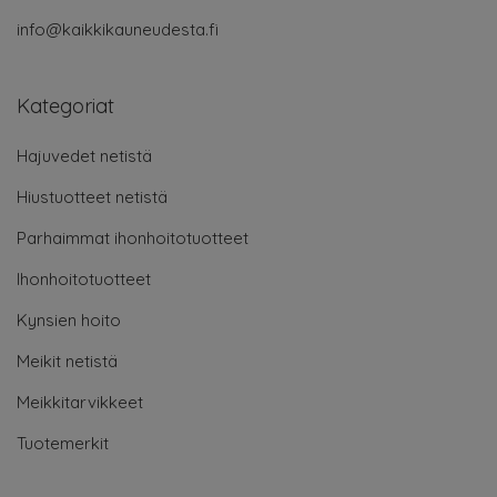
info@kaikkikauneudesta.fi
Kategoriat
Hajuvedet netistä
Hiustuotteet netistä
Parhaimmat ihonhoitotuotteet
Ihonhoitotuotteet
Kynsien hoito
Meikit netistä
Meikkitarvikkeet
Tuotemerkit