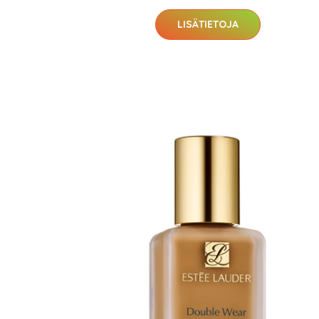
Varaa terveyst
LISÄTIETOJA
hintaan.
KATSO TARJOUS