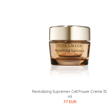
Erikoist
Sponsoriltamme
Revitalizing Supreme+ Cell Power Creme 3
IdealofMeD K
ml
77 EUR
Kaikki Idealof