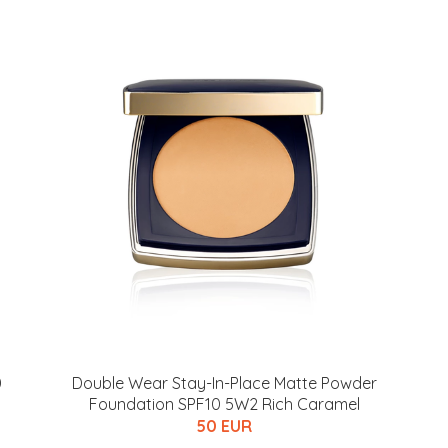
arjous
0
Double Wear Stay-In-Place Matte Powder
auppa
Foundation SPF10 5W2 Rich Caramel
50 EUR
MeDin tuotteet -20 %!