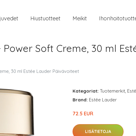
juvedet
Hiustuotteet
Meikit
Ihonhoitotuott
+ Power Soft Creme, 30 ml Est
eme, 30 ml Estée Lauder Päivävoiteet
Kategoriat:
Tuotemerkit
,
Est
Brand:
Estée Lauder
72.5 EUR
LISÄTIETOJA