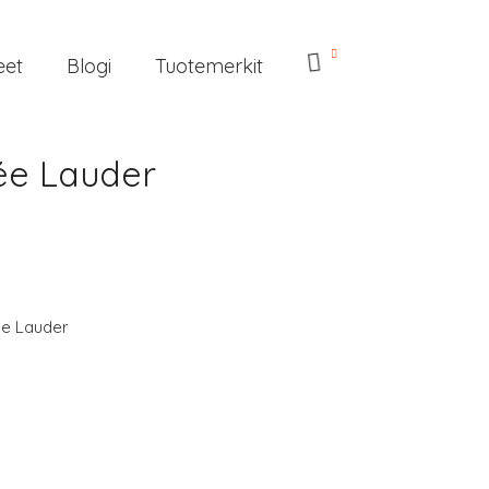
eet
Blogi
Tuotemerkit
ée Lauder
ée Lauder