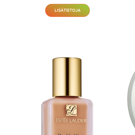
arkastus
nyt vain 200 €
LISÄTIETOJA