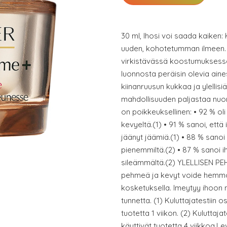
30 ml, Ihosi voi saada kaiken: 
uuden, kohotetumman ilmeen. K
virkistävässä koostumuksessa.
luonnosta peräisin olevia aine
kiinanruusun kukkaa ja ylellisi
mahdollisuuden paljastaa nuo
on poikkeuksellinen: • 92 % oli 
kevyeltä.(1) • 91 % sanoi, että 
jäänyt jäämiä.(1) • 88 % sano
pienemmiltä.(2) • 87 % sanoi 
sileämmältä.(2) YLELLISEN P
pehmeä ja kevyt voide hemmot
kosketuksella. Imeytyy ihoon 
tunnetta. (1) Kuluttajatestiin os
tuotetta 1 viikon. (2) Kuluttajat
käyttivät tuotetta 4 viikkoa.Le