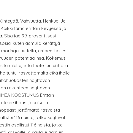
Kiinteyttä. Vahvuutta. Hehkua. Ja
aikki tämä erittäin kevyessä ja
 Sisältää 99-prosenttisesti
sosia, kuten aamulla kerättyä
ä moringa-uutteita, antaen ihollesi
ruuden potentiaalinsa. Kokemus
sitä mieltä, että tuote tuntui iholla
iho tuntui rasvattomalta eikä iholle
i ihohuokosten näyttävän
ihon rakenteen näyttävän
EHMEÄ KOOSTUMUS Erittäin
telee ihoasi jokaisella
nopeasti jättämättä rasvaista
allistui 116 naista, jotka käyttivät
estiin osallistui 116 naista, jotka
vitä kasvoille ja kaulalle aamuin