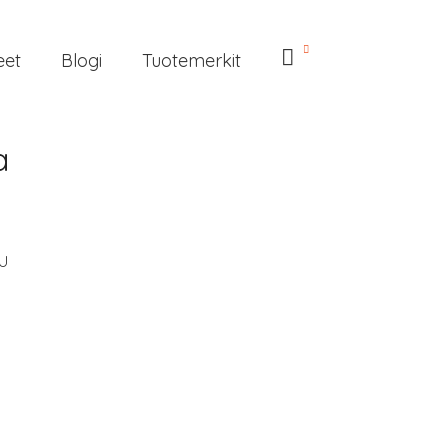
eet
Blogi
Tuotemerkit
a
U