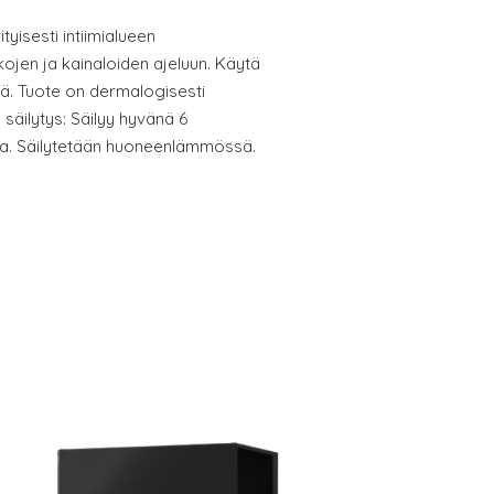
tyisesti intiimialueen
ojen ja kainaloiden ajeluun. Käytä
rä. Tuote on dermalogisesti
 säilytys: Säilyy hyvänä 6
ta. Säilytetään huoneenlämmössä.