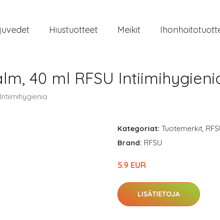
juvedet
Hiustuotteet
Meikit
Ihonhoitotuott
lm, 40 ml RFSU Intiimihygieni
ntiimihygienia
Kategoriat:
Tuotemerkit
,
RFS
Brand:
RFSU
5.9 EUR
LISÄTIETOJA