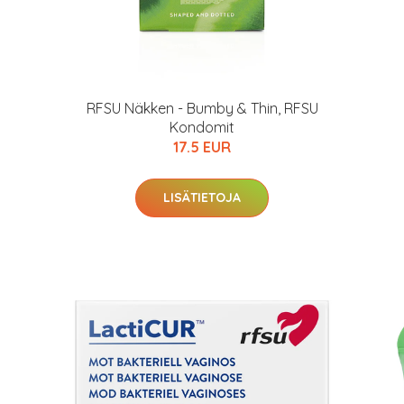
RFSU Näkken - Bumby & Thin, RFSU
Kondomit
17.5 EUR
LISÄTIETOJA
arjous
auppa
MeDin tuotteet -20 %!
arkastus
nyt vain 200 €