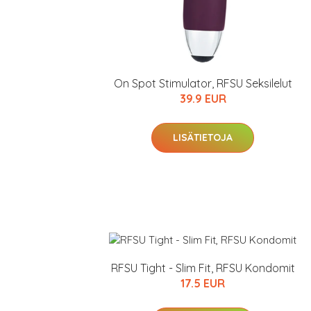
On Spot Stimulator, RFSU Seksilelut
39.9 EUR
LISÄTIETOJA
Erikoist
Sponsoriltamme
IdealofMeD K
RFSU Tight - Slim Fit, RFSU Kondomit
Kaikki Idealof
17.5 EUR
Varaa terveyst