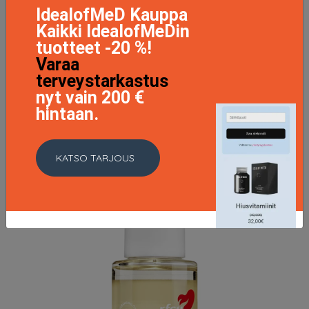
IdealofMeD Kauppa
Kaikki IdealofMeDin
tuotteet -20 %!
Varaa
Klick Supreme Glide, 40 ml RFSU Liukuvoide
terveystarkastus
10.9 EUR
nyt vain 200 €
hintaan.
LISÄTIETOJA
KATSO TARJOUS