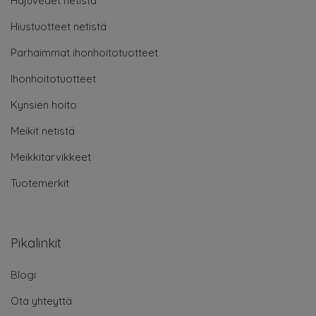
Hajuvedet netistä
Hiustuotteet netistä
Parhaimmat ihonhoitotuotteet
Ihonhoitotuotteet
Kynsien hoito
Meikit netistä
Meikkitarvikkeet
Tuotemerkit
Pikalinkit
Blogi
Ota yhteyttä