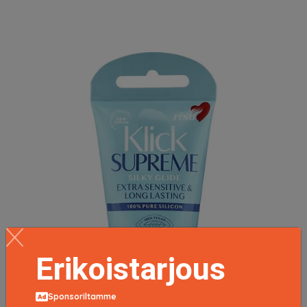
Erikoistarjous
Sponsoriltamme