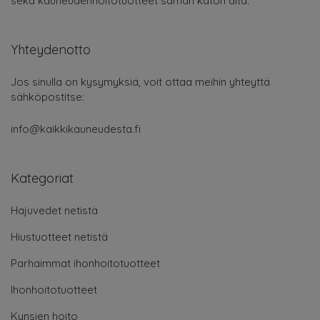
sekä kauneudenhoitotuotteet saman katon alta.
Yhteydenotto
Jos sinulla on kysymyksiä, voit ottaa meihin yhteyttä
sähköpostitse:
info@kaikkikauneudesta.fi
Kategoriat
Hajuvedet netistä
Hiustuotteet netistä
Parhaimmat ihonhoitotuotteet
Ihonhoitotuotteet
Kynsien hoito