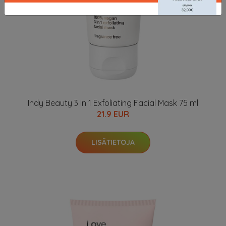
Indy Beauty 3 In 1 Exfoliating Facial Mask 75 ml
21.9 EUR
LISÄTIETOJA