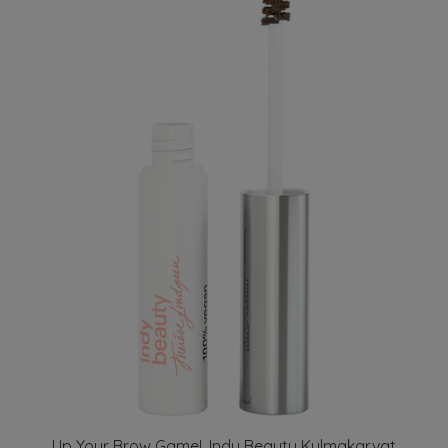
Up Your Brow Game!, Indy Beauty Kulmakarvat