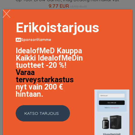
9.77 EUR
13.95 EUR
Erikoistarjous
LISÄTIETOJA
Sponsoriltamme
IdealofMeD Kauppa
Kaikki IdealofMeDin
tuotteet -20 %!
Varaa
terveystarkastus
nyt vain 200 €
hintaan.
KATSO TARJOUS