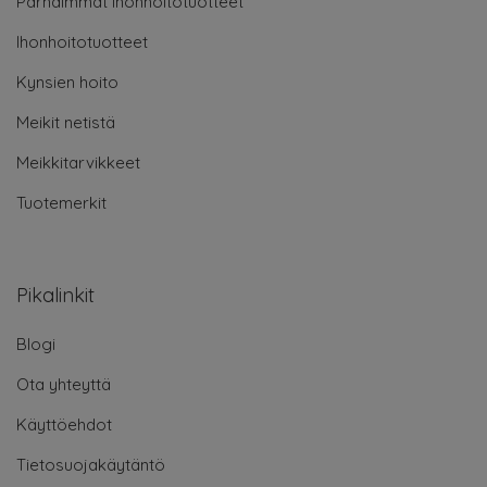
Parhaimmat ihonhoitotuotteet
Ihonhoitotuotteet
Kynsien hoito
Meikit netistä
Meikkitarvikkeet
Tuotemerkit
Pikalinkit
Blogi
Ota yhteyttä
Käyttöehdot
Tietosuojakäytäntö