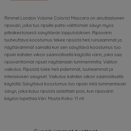
Rimmel London Volume Colorist Mascara on ainutlaatuinen
ripsiväri, joka tuo ripsille paitsi välittömän sävyn myös
pitkäkestoisesti sävyttävän lopputuloksen. Ripsivärin
tuuheuttava koostumus tekee ripsistä heti runsaammat ja
näyttävämmät samalla kun sen sävyttävä koostumus tuo
ripsiin kahden viikon säännöllisellä käytöllä värin, joka saa
ripsivärittömät ripset näyttämään tummemmilta. Välitön
vaikutus: Ripsistä tulee heti pidemmät, tuuheammat ja
intensiivisen sävyiset. Vaikutus kahden viikon säännöllisellä
käytöllä: Sävyttävä koostumus tuo ripsiin niitä tummentavan
sävyn, joka kuluu ripsistä asteittain pois, kun ripsivärin
käytön lopettaa.Väri: Musta Koko: 11 ml