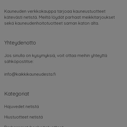
Kauneuden verkkokauppa tarjoaa kauneustuotteet
kätevästi netistä. Meiltä löydät parhaat meikkitarjoukset
sekä kauneudenhoitotuotteet saman katon alta.
Yhteydenotto
Jos sinulla on kysymyksiä, voit ottaa meihin yhteyttä
sähköpostitse:
info@kaikkikauneudesta.fi
Kategoriat
Hajuvedet netistä
Hiustuotteet netistä