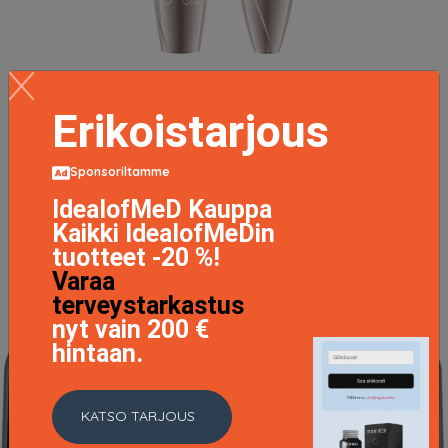
Glam & Doll Sculpt & Volume Mascara, 9,5 ml Catrice
Erikoistarjous
Ripsivärit
4.95 EUR
Sponsoriltamme
LISÄTIETOJA
IdealofMeD Kauppa
Kaikki IdealofMeDin
tuotteet -20 %!
Varaa
terveystarkastus
nyt vain 200 €
hintaan.
KATSO TARJOUS