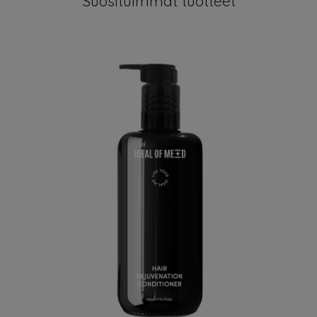
Suosituimmat tuotteet