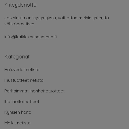
Yhteydenotto
Jos sinulla on kysymyksiä, voit ottaa meihin yhteyttä
sähköpostitse:
info@kaikkikauneudesta.fi
Kategoriat
Hajuvedet netistä
Hiustuotteet netistä
Parhaimmat ihonhoitotuotteet
Ihonhoitotuotteet
Kynsien hoito
Meikit netistä