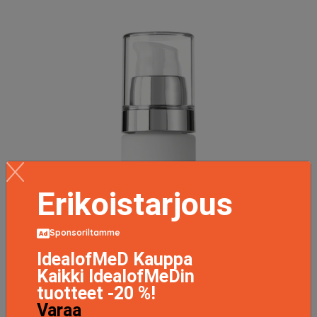
Erikoistarjous
Sponsoriltamme
IdealofMeD Kauppa
Kaikki IdealofMeDin
tuotteet -20 %!
Varaa