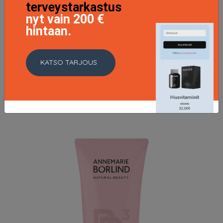
terveystarkastus
nyt vain 200 €
hintaan.
Aquanature Revitalizing Rehydration Serum, 50 ml
Annemarie Börlind Seerumit & öljyt
23.97 EUR
39.95 EUR
KATSO TARJOUS
LISÄTIETOJA