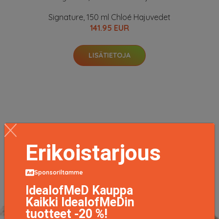
Signature, 150 ml Chloé Hajuvedet
141.95 EUR
LISÄTIETOJA
Erikoistarjous
Sponsoriltamme
IdealofMeD Kauppa
Kaikki IdealofMeDin
tuotteet -20 %!