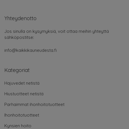
Yhteydenotto
Jos sinulla on kysymyksiä, voit ottaa meihin yhteyttä
sähköpostitse:
info@kaikkikauneudesta.fi
Kategoriat
Hajuvedet netistä
Hiustuotteet netistä
Parhaimmat ihonhoitotuotteet
Ihonhoitotuotteet
Kynsien hoito