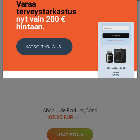
Varaa
terveystarkastus
nyt vain 200 €
hintaan.
KATSO TARJOUS
Absolu de Parfum, 50ml
103.95 EUR
115.95 EUR
LISÄTIETOJA