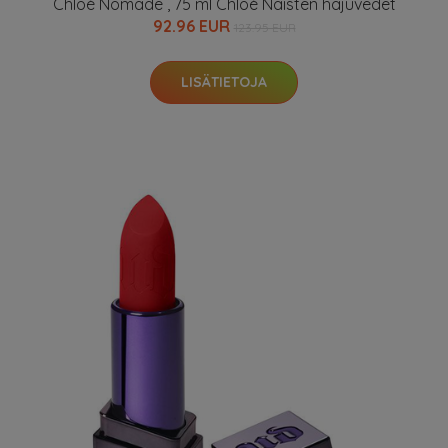
Chloé Nomade , 75 ml Chloé Naisten hajuvedet
92.96 EUR
123.95 EUR
LISÄTIETOJA