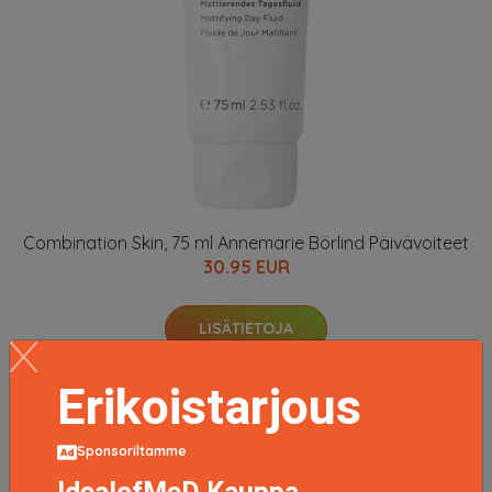
Combination Skin, 75 ml Annemarie Börlind Päivävoiteet
30.95 EUR
LISÄTIETOJA
Erikoistarjous
Sponsoriltamme