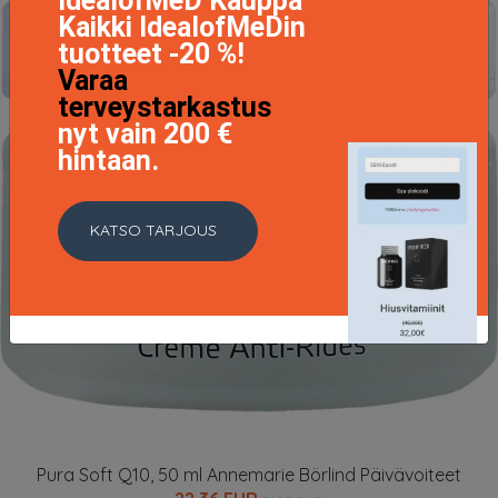
IdealofMeD Kauppa
Kaikki IdealofMeDin
tuotteet -20 %!
Varaa
terveystarkastus
nyt vain 200 €
hintaan.
KATSO TARJOUS
Pura Soft Q10, 50 ml Annemarie Börlind Päivävoiteet