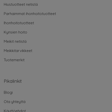
Hiustuotteet netistä
Parhaimmat ihonhoitotuotteet
Ihonhoitotuotteet
Kynsien hoito
Meikit netistä
Meikkitarvikkeet
Tuotemerkit
Pikalinkit
Blogi
Ota yhteyttä
Käyttöehdot