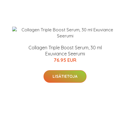
arjous
Collagen Triple Boost Serum, 30 ml
Exuviance Seerumi
76.95 EUR
auppa
LISÄTIETOJA
MeDin tuotteet -20 %!
arkastus
nyt vain 200 €