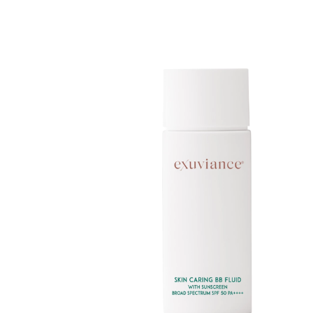
Erikoist
Sponsoriltamme
IdealofMeD K
Kaikki Idealof
Varaa terveyst
hintaan.
KATSO TARJOUS