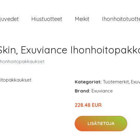
juvedet
Hiustuotteet
Meikit
Ihonhoitotuott
Skin, Exuviance Ihonhoitopakk
 Ihonhoitopakkaukset
Kategoriat:
Tuotemerkit
,
Exu
Brand:
Exuviance
228.48 EUR
LISÄTIETOJA