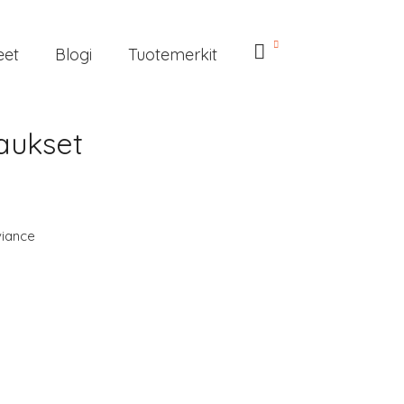
eet
Blogi
Tuotemerkit
aukset
viance