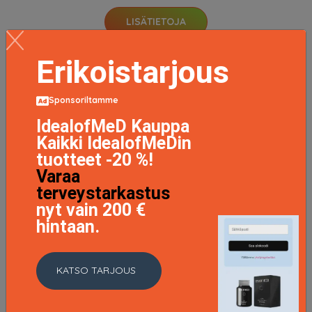
LISÄTIETOJA
Erikoistarjous
Sponsoriltamme
IdealofMeD Kauppa
Kaikki IdealofMeDin
tuotteet -20 %!
Varaa
terveystarkastus
nyt vain 200 €
hintaan.
KATSO TARJOUS