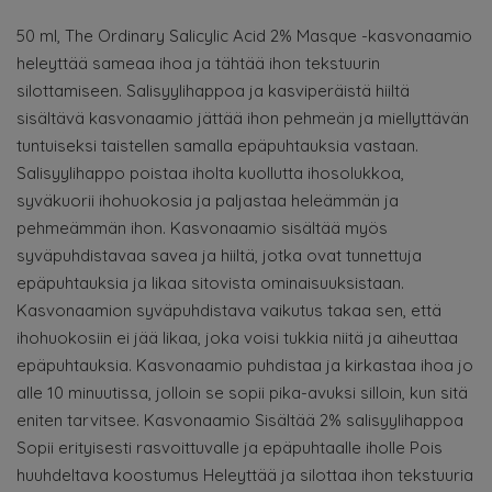
50 ml, The Ordinary Salicylic Acid 2% Masque -kasvonaamio
heleyttää sameaa ihoa ja tähtää ihon tekstuurin
silottamiseen. Salisyylihappoa ja kasviperäistä hiiltä
sisältävä kasvonaamio jättää ihon pehmeän ja miellyttävän
tuntuiseksi taistellen samalla epäpuhtauksia vastaan.
Salisyylihappo poistaa iholta kuollutta ihosolukkoa,
syväkuorii ihohuokosia ja paljastaa heleämmän ja
pehmeämmän ihon. Kasvonaamio sisältää myös
syväpuhdistavaa savea ja hiiltä, jotka ovat tunnettuja
epäpuhtauksia ja likaa sitovista ominaisuuksistaan.
Kasvonaamion syväpuhdistava vaikutus takaa sen, että
ihohuokosiin ei jää likaa, joka voisi tukkia niitä ja aiheuttaa
epäpuhtauksia. Kasvonaamio puhdistaa ja kirkastaa ihoa jo
alle 10 minuutissa, jolloin se sopii pika-avuksi silloin, kun sitä
eniten tarvitsee. Kasvonaamio Sisältää 2% salisyylihappoa
Sopii erityisesti rasvoittuvalle ja epäpuhtaalle iholle Pois
huuhdeltava koostumus Heleyttää ja silottaa ihon tekstuuria