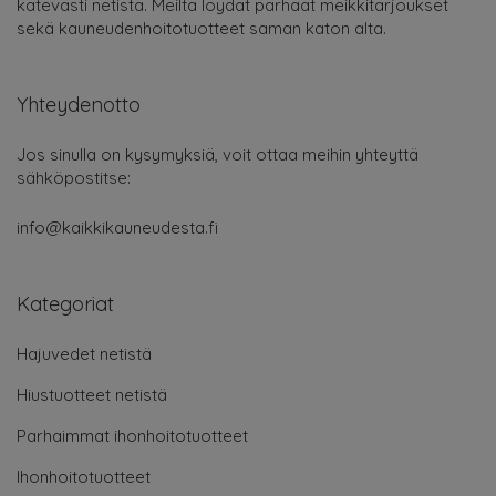
kätevästi netistä. Meiltä löydät parhaat meikkitarjoukset
sekä kauneudenhoitotuotteet saman katon alta.
Yhteydenotto
Jos sinulla on kysymyksiä, voit ottaa meihin yhteyttä
sähköpostitse:
info@kaikkikauneudesta.fi
Kategoriat
Hajuvedet netistä
Hiustuotteet netistä
Parhaimmat ihonhoitotuotteet
Ihonhoitotuotteet