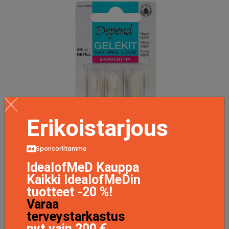
Erikoistarjous
Sponsoriltamme
IdealofMeD Kauppa
Kaikki IdealofMeDin
tuotteet -20 %!
Varaa
terveystarkastus
nyt vain 200 €