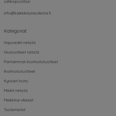
sähköpostitse:
info@kaikkikauneudesta.fi
Kategoriat
Hajuvedet netistä
Hiustuotteet netistä
Parhaimmat ihonhoitotuotteet
Ihonhoitotuotteet
Kynsien hoito
Meikit netistä
Meikkitarvikkeet
Tuotemerkit