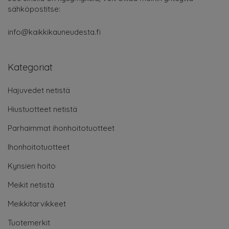
sähköpostitse:
info@kaikkikauneudesta.fi
Kategoriat
Hajuvedet netistä
Hiustuotteet netistä
Parhaimmat ihonhoitotuotteet
Ihonhoitotuotteet
Kynsien hoito
Meikit netistä
Meikkitarvikkeet
Tuotemerkit