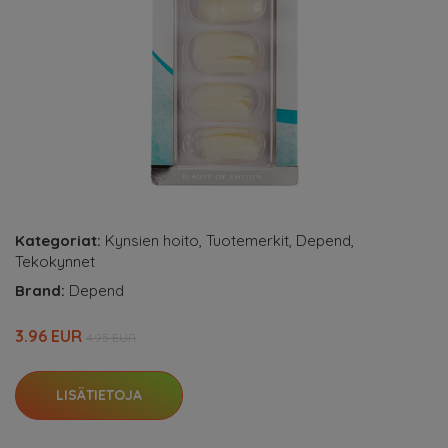
Kategoriat:
Kynsien hoito
,
Tuotemerkit
,
Depend
,
Tekokynnet
Brand:
Depend
3.96 EUR
4.95 EUR
LISÄTIETOJA