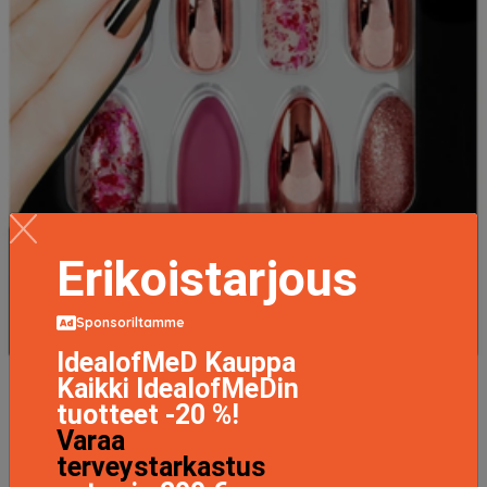
Erikoistarjous
Sponsoriltamme
IdealofMeD Kauppa
Kaikki IdealofMeDin
Nail Addict Artifical Nails Chrome Pink Foil
tuotteet -20 %!
15.5 EUR
Varaa
terveystarkastus
LISÄTIETOJA