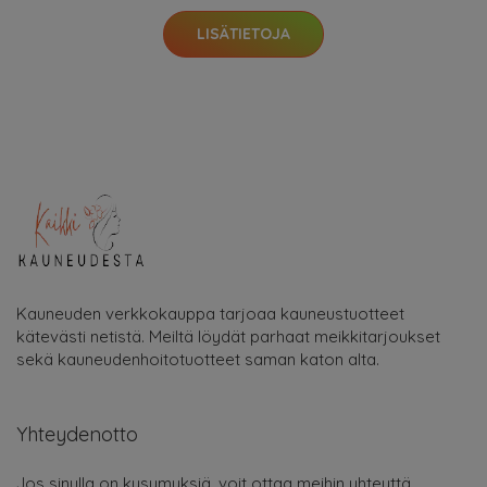
LISÄTIETOJA
Kauneuden verkkokauppa tarjoaa kauneustuotteet
kätevästi netistä. Meiltä löydät parhaat meikkitarjoukset
sekä kauneudenhoitotuotteet saman katon alta.
Yhteydenotto
Jos sinulla on kysymyksiä, voit ottaa meihin yhteyttä