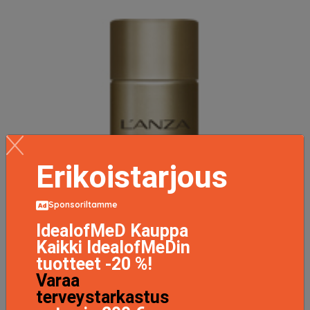
Erikoistarjous
Sponsoriltamme
IdealofMeD Kauppa
Kaikki IdealofMeDin
tuotteet -20 %!
Varaa
terveystarkastus