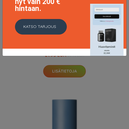
nyt vain 200 €
hintaan.
KATSO TARJOUS
Bright Blonde Shampoo, 300ml
21.95 EUR
28.95 EUR
LISÄTIETOJA