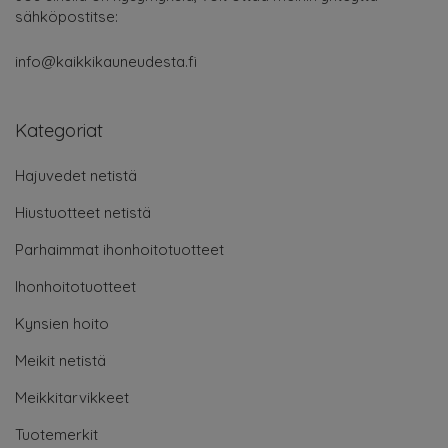
sähköpostitse:
info@kaikkikauneudesta.fi
Kategoriat
Hajuvedet netistä
Hiustuotteet netistä
Parhaimmat ihonhoitotuotteet
Ihonhoitotuotteet
Kynsien hoito
Meikit netistä
Meikkitarvikkeet
Tuotemerkit