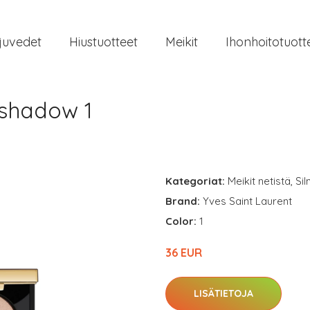
juvedet
Hiustuotteet
Meikit
Ihonhoitotuott
eshadow 1
Kategoriat:
Meikit netistä
,
Si
Brand:
Yves Saint Laurent
Color:
1
36 EUR
LISÄTIETOJA