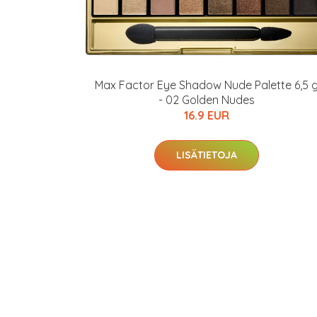
Max Factor Eye Shadow Nude Palette 6,5 
- 02 Golden Nudes
16.9 EUR
LISÄTIETOJA
Erikoist
Sponsoriltamme
IdealofMeD K
Kaikki Idealof