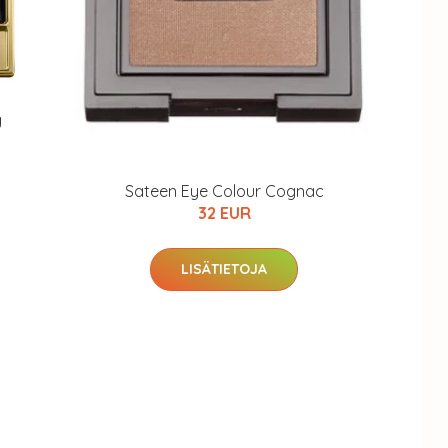
g
Sateen Eye Colour Cognac
32 EUR
LISÄTIETOJA
arjous
auppa
MeDin tuotteet -20 %!