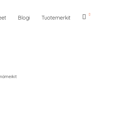
eet
Blogi
Tuotemerkit
lmämeikit