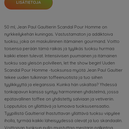
LISÄTIETOJA
50 ml, Jean Paul Gaultierin Scandal Pour Homme on
nyrkkeilykehän kuningas. Vastustamaton ja addiktoiva
tuoksu, joka on maskuliininen itämainen gourmand. Voitto
toisensa perään tämä raikas ja tyylikäs tuoksu hurmaa
kaikki eteen tulevat. Intensiivisen puumainen ja itämainen
tuoksu saa yleisön polvilleen, let the show begin! Uuden
Scandal Pour Homme -tuoksunsa myötä Jean Paul Gaultier
tekee uuden tulkinnan toffeenuotista ja tuo siihen
tyylikkyyttä ja eleganssia. Kuinka hän uskaltaa? Yhdessä
tonkapavun kanssa syntyy harmoninen yhdistelmä, jossa
epätavallinen toffee on yhdistetty salviaan ja vetiveriin.
Lopputulos on yllättävä ja lumoava tuoksusensaatio.
Tyypillistä Gaultieria! Ihastuttavan yllättävä tuoksu viipyilee
iholla, tyrmää kaikki läheisyydessä olevat ja luo skandaalin.
Voittoisan tuoksun pullo muistuttaa mestarin palkintoa.