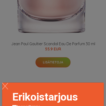
Jean Paul Gaultier Scandal Eau De Parfum 30 ml
55.9 EUR
LISÄTIETOJA
Erikoistarjous