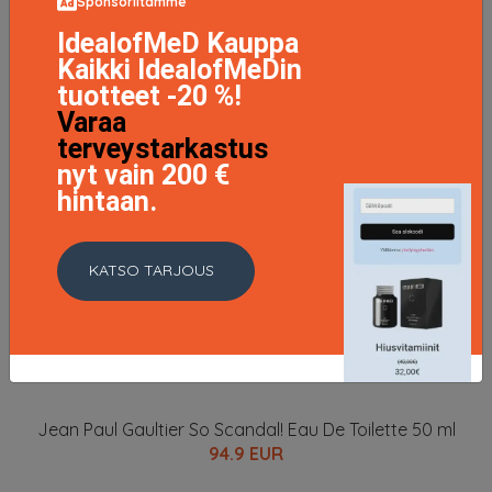
Sponsoriltamme
IdealofMeD Kauppa
Kaikki IdealofMeDin
tuotteet -20 %!
Varaa
terveystarkastus
nyt vain 200 €
hintaan.
KATSO TARJOUS
Jean Paul Gaultier So Scandal! Eau De Toilette 50 ml
94.9 EUR