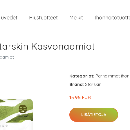
juvedet
Hiustuotteet
Meikit
Ihonhoitotuott
Starskin Kasvonaamiot
naamiot
Kategoriat:
Parhaimmat ihon
Brand:
Starskin
15.95 EUR
LISÄTIETOJA