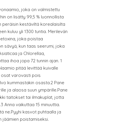
onaamio, joka on valmistettu
hin on lisätty 99,5 % luonnollista
peräisin kestäviltä korealaisilta
een kuluu yli 1300 tuntia. Merilevän
detoxina, joka poistaa
n sävyä, kun taas seerumi, joka
siaticaa ja Chlorellaa,
taa ihoa jopa 72 tunnin ajan. 1
Naamio pitää levittää kuivalle
osat varovasti pois
alvo kummastakin osasta.2 Pane
ille ja alaosa suun ympärille.Pane
ki taitokset tai ilmakuplat, jotta
.3 Anna vaikuttaa 15 minuuttia.
ä ne.Pyyhi kasvot puhtaalla ja
n jäämien poistamiseksi.