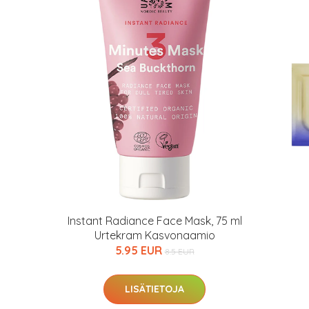
arjous
Instant Radiance Face Mask, 75 ml
Urtekram Kasvonaamio
5.95 EUR
8.5 EUR
auppa
LISÄTIETOJA
MeDin tuotteet -20 %!