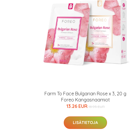
Erikoist
Farm To Face Bulgarian Rose x 3, 20 g
Foreo Kangasnaamiot
13.26 EUR
Sponsoriltamme
18.95 EUR
IdealofMeD K
LISÄTIETOJA
Kaikki Idealof