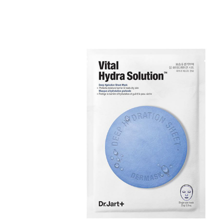
Varaa terveyst
hintaan.
KATSO TARJOUS