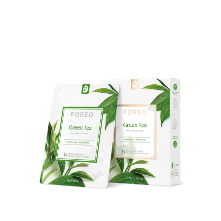
arkastus
nyt vain 200 €