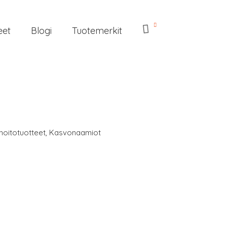
eet
Blogi
Tuotemerkit
hoitotuotteet
,
Kasvonaamiot