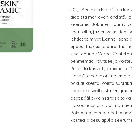
40 g, Sea Kelp Mask™ on kasv
aidoista merilevän lehdistä, joi
seerumia. Jokainen naamio on 
levätiloilta, ja sen valmistamis
lehdet toimivat luonnollisena 
epäpuhtauksia ja parantaa iho
sisältää Aloe Veraa, Centella A
pehmentää, ravitsee ja kosteut
Puhdista kasvot ja kuivaa ne. 
iholle.Ota naamion molemmat 
pakkauksesta. Poista suojak
yläosa kasvoille silmien ympär
osat päällekkäin ja tasoita kaik
ihokosketus olisi optimaalinen
Poista molemmat osat ja hävit
kostealla pesulapulla seerumi