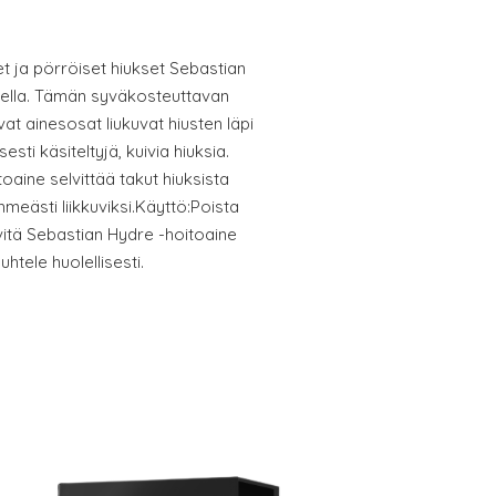
t ja pörröiset hiukset Sebastian
eella. Tämän syväkosteuttavan
at ainesosat liukuvat hiusten läpi
esti käsiteltyjä, kuivia hiuksia.
aine selvittää takut hiuksista
ehmeästi liikkuviksi.Käyttö:Poista
vitä Sebastian Hydre -hoitoaine
uhtele huolellisesti.