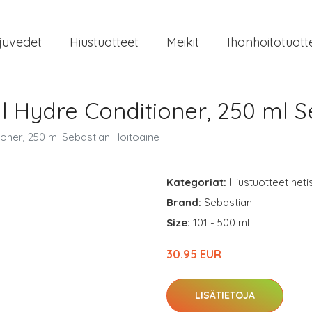
juvedet
Hiustuotteet
Meikit
Ihonhoitotuott
l Hydre Conditioner, 250 ml S
oner, 250 ml Sebastian Hoitoaine
Kategoriat:
Hiustuotteet neti
Brand:
Sebastian
Size:
101 - 500 ml
30.95 EUR
LISÄTIETOJA