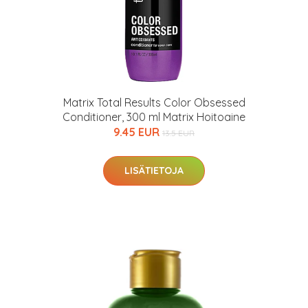
Matrix Total Results Color Obsessed
Conditioner, 300 ml Matrix Hoitoaine
9.45 EUR
13.5 EUR
LISÄTIETOJA
arjous
auppa
MeDin tuotteet -20 %!