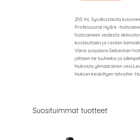
250 ml, Syväkosteuta kuivunee
Professional Hydre -hoitoain
hoitoaineen vedestä aktivoituv
kosteuttaen ja raviten kemiallis
Väriä suojaava Sebastian-hoito
jättäen ne tuuheiksi ja silkinp
hiuksista ylimääräinen vesi.Le
hiuksiin keskittyen latvoihin. Hu
Suosituimmat tuotteet