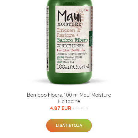
arkastus
nyt vain 200 €
Bamboo Fibers, 100 ml Maui Moisture
Hoitoaine
4.87 EUR
6.95 EUR
LISÄTIETOJA