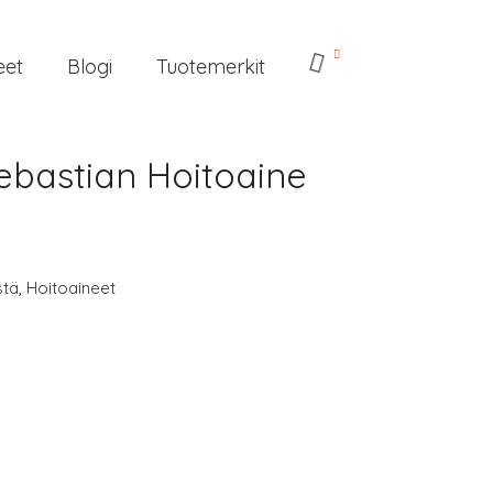
eet
Blogi
Tuotemerkit
ebastian Hoitoaine
stä
,
Hoitoaineet