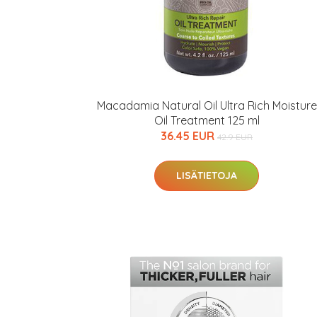
Macadamia Natural Oil Ultra Rich Moisture
Oil Treatment 125 ml
36.45 EUR
42.9 EUR
LISÄTIETOJA
Erikoist
Sponsoriltamme
IdealofMeD K
Kaikki Idealof