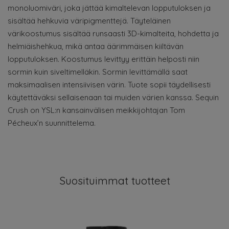
monoluomiväri, joka jättää kimaltelevan lopputuloksen ja
sisältää hehkuvia väripigmenttejä. Täyteläinen
värikoostumus sisältää runsaasti 3D-kimalteita, hohdetta ja
helmiäishehkua, mikä antaa äärimmäisen kiiltävän
lopputuloksen. Koostumus levittyy erittäin helposti niin
sormin kuin siveltimelläkin. Sormin levittämällä saat
maksimaalisen intensiivisen värin. Tuote sopii täydellisesti
käytettäväksi sellaisenaan tai muiden värien kanssa. Sequin
Crush on YSL:n kansainvälisen meikkijohtajan Tom
Pécheux’n suunnittelema.
Suosituimmat tuotteet