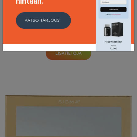
hintaan.
KATSO TARJOUS
Le Stylo Waterproof, Lancôme Eyeliner
25.95 EUR
LISÄTIETOJA