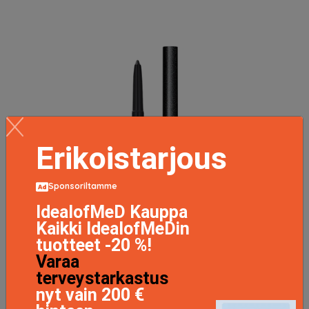
Erikoistarjous
Sponsoriltamme
IdealofMeD Kauppa
Kaikki IdealofMeDin
tuotteet -20 %!
Varaa
terveystarkastus
nyt vain 200 €