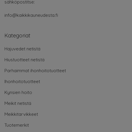
sähköpostitse:
info@kaikkikauneudesta.fi
Kategoriat
Hajuvedet netistä
Hiustuotteet netistä
Parhaimmat ihonhoitotuotteet
Ihonhoitotuotteet
Kynsien hoito
Meikit netistä
Meikkitarvikkeet
Tuotemerkit