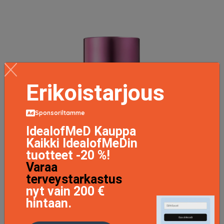
Erikoistarjous
Sponsoriltamme
IdealofMeD Kauppa
Kaikki IdealofMeDin
tuotteet -20 %!
Varaa
terveystarkastus
nyt vain 200 €
hintaan.