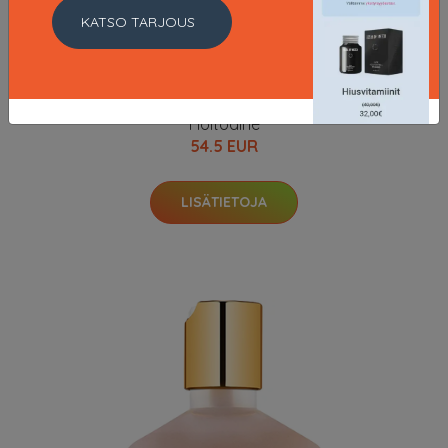
KATSO TARJOUS
Caviar Infinite Color Hold Conditioner, 250 ml Alterna
Hoitoaine
54.5 EUR
LISÄTIETOJA