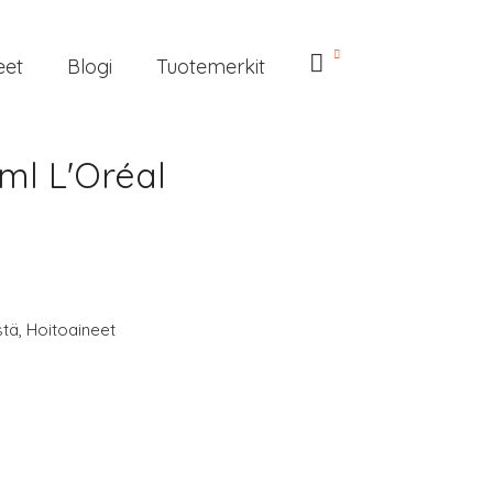
eet
Blogi
Tuotemerkit
ml L'Oréal
stä
,
Hoitoaineet