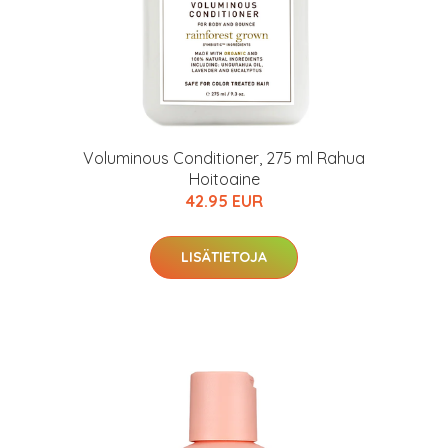
Voluminous Conditioner, 275 ml Rahua
Hoitoaine
42.95 EUR
LISÄTIETOJA
arjous
auppa
MeDin tuotteet -20 %!