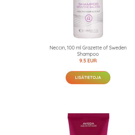
Neccin, 100 ml Grazette of Sweden
Shampoo
9.5 EUR
LISÄTIETOJA
Erikoist
Sponsoriltamme
IdealofMeD K
Kaikki Idealof