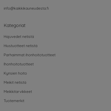
info@kaikkikauneudesta.fi
Kategoriat
Hajuvedet netistä
Hiustuotteet netistä
Parhaimmat ihonhoitotuotteet
Ihonhoitotuotteet
Kynsien hoito
Meikit netistä
Meikkitarvikkeet
Tuotemerkit