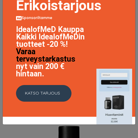
Erikoistarjous
Sponsoriltamme
IdealofMeD Kauppa
Kaikki IdealofMeDin
tuotteet -20 %!
Varaa
terveystarkastus
nyt vain 200 €
System Professional Smoothen Conditioner 200 ml
hintaan.
25.5 EUR
31.9 EUR
KATSO TARJOUS
LISÄTIETOJA