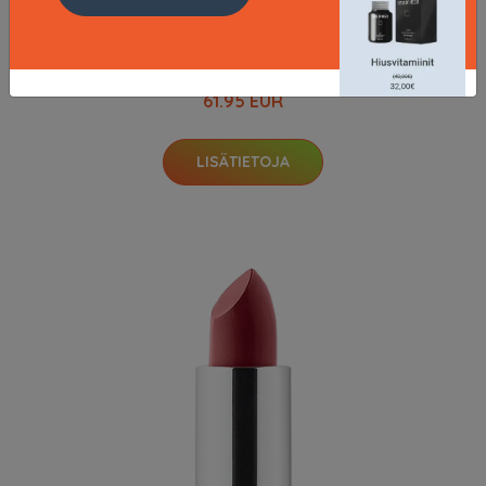
Satin Cream Foundation, 40 ml Glo Skin Beauty
Meikkivoide
61.95 EUR
LISÄTIETOJA