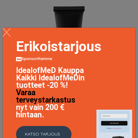
Erikoistarjous
Sponsoriltamme
IdealofMeD Kauppa
Kaikki IdealofMeDin
tuotteet -20 %!
Varaa
terveystarkastus
nyt vain 200 €
hintaan.
KATSO TARJOUS