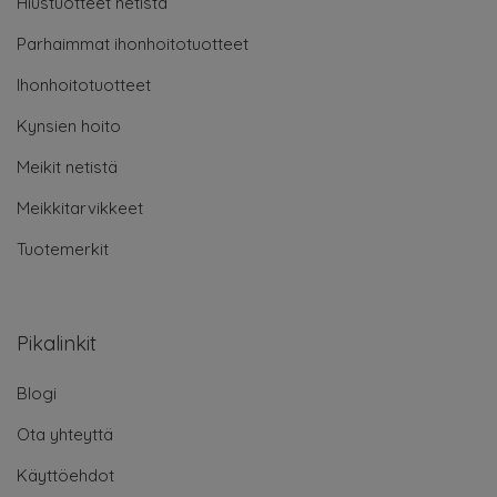
Hiustuotteet netistä
Parhaimmat ihonhoitotuotteet
Ihonhoitotuotteet
Kynsien hoito
Meikit netistä
Meikkitarvikkeet
Tuotemerkit
Pikalinkit
Blogi
Ota yhteyttä
Käyttöehdot