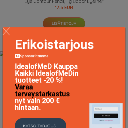
Eye Contour Pencil, 1 g Babor Eyeliner
17.5 EUR
LISÄTIETOJA
Erikoistarjous
Sponsoriltamme
IdealofMeD Kauppa
Cleanformance Moisture Glow Day Cream, 50 ml Babor
Kaikki IdealofMeDin
Päivävoiteet
tuotteet -20 %!
50.9 EUR
Varaa
terveystarkastus
nyt vain 200 €
LISÄTIETOJA
hintaan.
KATSO TARJOUS