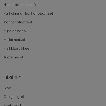
Hiustuotteet netistä
Parhaimmat ihonhoitotuotteet
Ihonhoitotuotteet
Kynsien hoito
Meikit netistä
Meikkitarvikkeet
Tuotemerkit
Pikalinkit
Blogi
Ota yhteyttä
Käyttöehdot