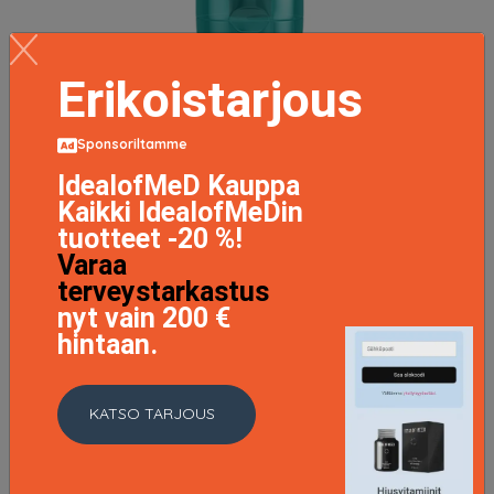
Erikoistarjous
Core Restore Shampoo, 250 ml John Frieda Shampoo
7.46 EUR
9.95 EUR
Sponsoriltamme
LISÄTIETOJA
IdealofMeD Kauppa
Kaikki IdealofMeDin
tuotteet -20 %!
Varaa
terveystarkastus
nyt vain 200 €
hintaan.
KATSO TARJOUS