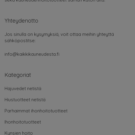
Yhteydenotto
Jos sinulla on kysymyksiä, voit ottaa meihin yhteyttä
sähköpostitse:
info@kaikkikauneudesta.fi
Kategoriat
Hajuvedet netistä
Hiustuotteet netistä
Parhaimmat ihonhoitotuotteet
Ihonhoitotuotteet
Kynsien hoito