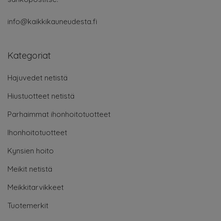
info@kaikkikauneudesta.fi
Kategoriat
Hajuvedet netistä
Hiustuotteet netistä
Parhaimmat ihonhoitotuotteet
Ihonhoitotuotteet
Kynsien hoito
Meikit netistä
Meikkitarvikkeet
Tuotemerkit