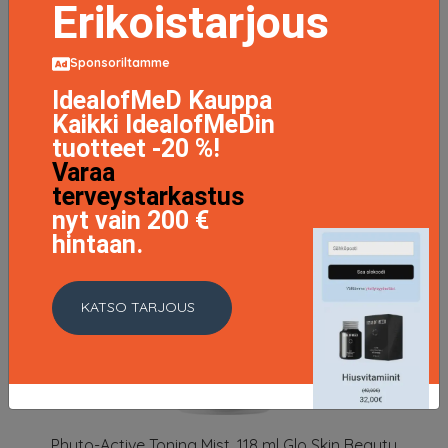
Erikoistarjous
Sponsoriltamme
IdealofMeD Kauppa
Kaikki IdealofMeDin
tuotteet -20 %!
Varaa
terveystarkastus
nyt vain 200 €
hintaan.
KATSO TARJOUS
Phyto-Active Toning Mist, 118 ml Glo Skin Beauty