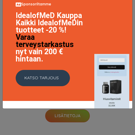
Sponsoriltamme
IdealofMeD Kauppa
Kaikki IdealofMeDin
Shower Mousse Argan Oil, 200 ml Dove Suihkugeelit
tuotteet -20 %!
3.95 EUR
Varaa
terveystarkastus
LISÄTIETOJA
nyt vain 200 €
hintaan.
KATSO TARJOUS
Original Beauty Creme, 250 ml Dove Käsisaippua
1.95 EUR
LISÄTIETOJA