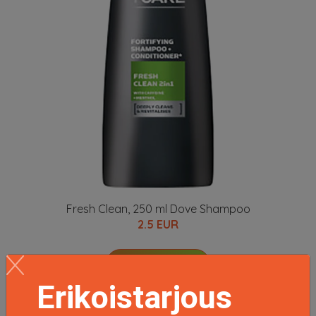
Fresh Clean, 250 ml Dove Shampoo
2.5 EUR
LISÄTIETOJA
Erikoistarjous