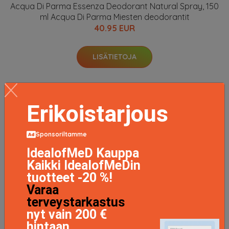
Acqua Di Parma Essenza Deodorant Natural Spray, 150
ml Acqua Di Parma Miesten deodorantit
40.95 EUR
LISÄTIETOJA
Erikoistarjous
Sponsoriltamme
IdealofMeD Kauppa
Kaikki IdealofMeDin
tuotteet -20 %!
Varaa
terveystarkastus
nyt vain 200 €
hintaan.