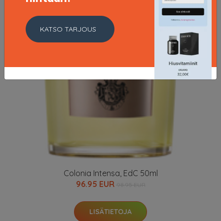
KATSO TARJOUS
Colonia Intensa, EdC 50ml
96.95 EUR
98.95 EUR
LISÄTIETOJA