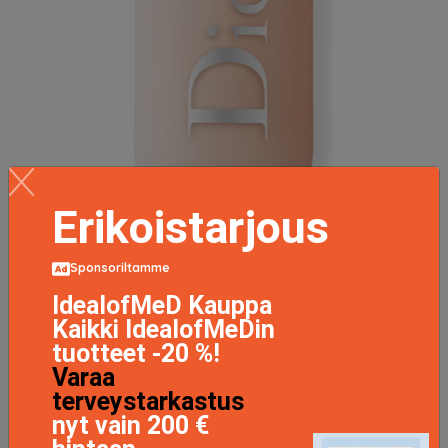
Erikoistarjous
Backstage Face & Body Foundation 1C
44 EUR
Sponsoriltamme
IdealofMeD Kauppa
Kaikki IdealofMeDin
LISÄTIETOJA
tuotteet -20 %!
Varaa
terveystarkastus
nyt vain 200 €