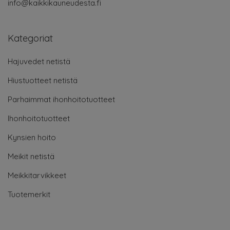
info@kaikkikauneudesta.fi
Kategoriat
Hajuvedet netistä
Hiustuotteet netistä
Parhaimmat ihonhoitotuotteet
Ihonhoitotuotteet
Kynsien hoito
Meikit netistä
Meikkitarvikkeet
Tuotemerkit