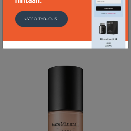
hintaan.
Pure Finish Mineral Foundation, Elizabeth Arden
Meikkivoide
KATSO TARJOUS
31.46 EUR
41.95 EUR
LISÄTIETOJA