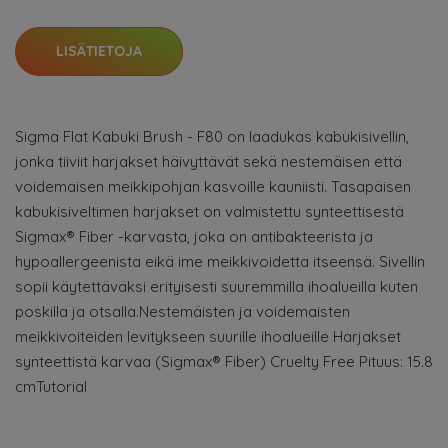
LISÄTIETOJA
Sigma Flat Kabuki Brush - F80 on laadukas kabukisivellin,
jonka tiiviit harjakset häivyttävät sekä nestemäisen että
voidemaisen meikkipohjan kasvoille kauniisti. Tasapäisen
kabukisiveltimen harjakset on valmistettu synteettisestä
Sigmax® Fiber -karvasta, joka on antibakteerista ja
hypoallergeenista eikä ime meikkivoidetta itseensä. Sivellin
sopii käytettäväksi erityisesti suuremmilla ihoalueilla kuten
poskilla ja otsalla.Nestemäisten ja voidemaisten
meikkivoiteiden levitykseen suurille ihoalueille Harjakset
synteettistä karvaa (Sigmax® Fiber) Cruelty Free Pituus: 15.8
cmTutorial