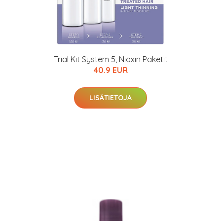
Trial Kit System 5, Nioxin Paketit
40.9 EUR
LISÄTIETOJA
arjous
auppa
MeDin tuotteet -20 %!