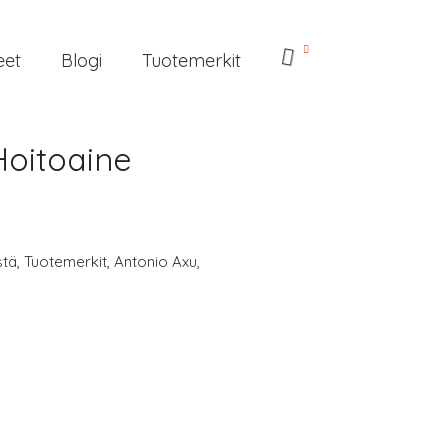
eet
Blogi
Tuotemerkit
Hoitoaine
stä
,
Tuotemerkit
,
Antonio Axu
,