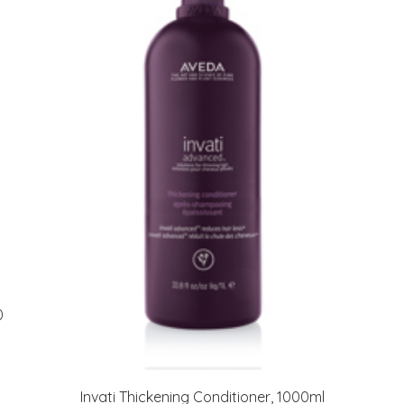
arkastus
nyt vain 200 €
0
Invati Thickening Conditioner, 1000ml