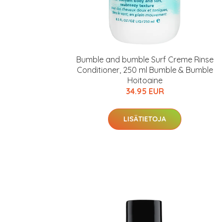
Bumble and bumble Surf Creme Rinse
Conditioner, 250 ml Bumble & Bumble
Hoitoaine
34.95 EUR
LISÄTIETOJA
Erikoist
Sponsoriltamme
IdealofMeD K
Kaikki Idealof