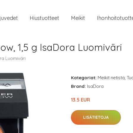
juvedet
Hiustuotteet
Meikit
Ihonhoitotuott
ow, 1,5 g IsaDora Luomiväri
ra Luomiväri
Kategoriat:
Meikit netistä
,
Tu
Brand:
IsaDora
13.5 EUR
LISÄTIETOJA