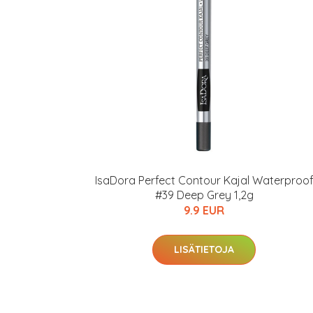
Varaa terveyst
hintaan.
KATSO TARJOUS
IsaDora Perfect Contour Kajal Waterproo
#39 Deep Grey 1,2g
9.9 EUR
LISÄTIETOJA