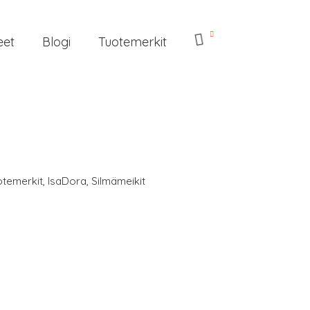
eet
Blogi
Tuotemerkit
otemerkit
,
IsaDora
,
Silmämeikit