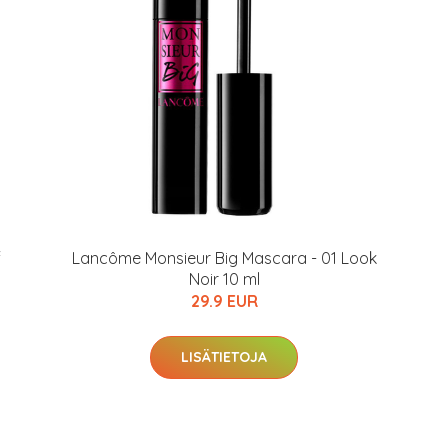
arkastus
nyt vain 200 €
f
Lancôme Monsieur Big Mascara - 01 Look
Noir 10 ml
29.9 EUR
LISÄTIETOJA