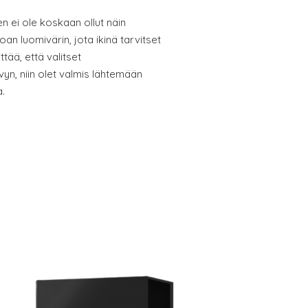
en ei ole koskaan ollut näin
an luomivärin, jota ikinä tarvitset
tää, että valitset
yn, niin olet valmis lähtemään
a.