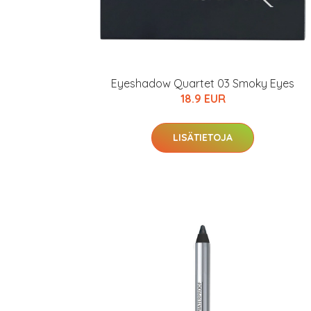
Eyeshadow Quartet 03 Smoky Eyes
18.9 EUR
LISÄTIETOJA
Erikoist
Sponsoriltamme
IdealofMeD K
Kaikki Idealof