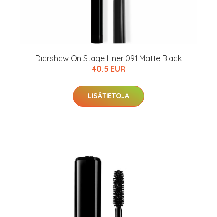
Diorshow On Stage Liner 091 Matte Black
40.5 EUR
LISÄTIETOJA
arjous
auppa
MeDin tuotteet -20 %!