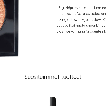
1,5 g, Näyttävän lookin luomin
helppoa. IsaDora esittelee aino
– Single Power Eyeshadow. Riit
sävyvalikoimasta yhdenkin säv
ulos itsevarmana ja asenteell
Suosituimmat tuotteet