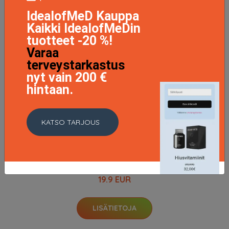
IdealofMeD Kauppa
Kaikki IdealofMeDin
tuotteet -20 %!
Varaa
terveystarkastus
nyt vain 200 €
hintaan.
KATSO TARJOUS
Garnier Ambre Solaire Kids Sun Protecting Spray SPF50
150 ml
19.9 EUR
LISÄTIETOJA