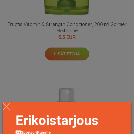
Fructis Vitamin & Strength Conditioner, 200 ml Garnier
Hoitoaine
5.5 EUR
LISÄTIETOJA
Erikoistarjous
Sponsoriltamme