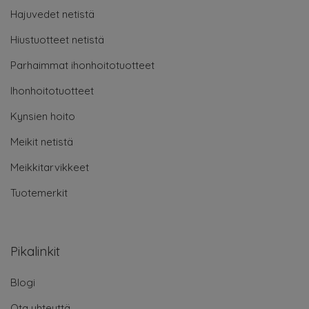
Hajuvedet netistä
Hiustuotteet netistä
Parhaimmat ihonhoitotuotteet
Ihonhoitotuotteet
Kynsien hoito
Meikit netistä
Meikkitarvikkeet
Tuotemerkit
Pikalinkit
Blogi
Ota yhteyttä