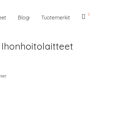
eet
Blogi
Tuotemerkit
 Ihonhoitolaitteet
nier