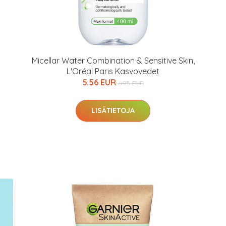
Micellar Water Combination & Sensitive Skin,
L'Oréal Paris Kasvovedet
5.56 EUR
6.95 EUR
LISÄTIETOJA
arjous
auppa
MeDin tuotteet -20 %!