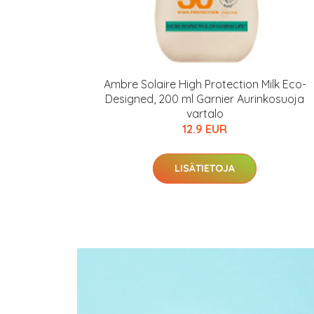
Ambre Solaire High Protection Milk Eco-
Designed, 200 ml Garnier Aurinkosuoja
vartalo
12.9 EUR
LISÄTIETOJA
Erikoist
Sponsoriltamme
IdealofMeD K
Kaikki Idealof