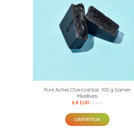
Varaa terveyst
hintaan.
KATSO TARJOUS
Pure Active Charcoal bar, 100 g Garnier
Misellivesi
6.8 EUR
8.5 EUR
LISÄTIETOJA