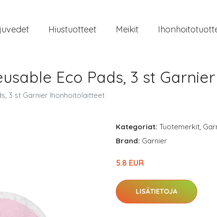
juvedet
Hiustuotteet
Meikit
Ihonhoitotuott
eusable Eco Pads, 3 st Garnier
, 3 st Garnier Ihonhoitolaitteet
Kategoriat:
Tuotemerkit
,
Gar
Brand:
Garnier
5.8 EUR
LISÄTIETOJA