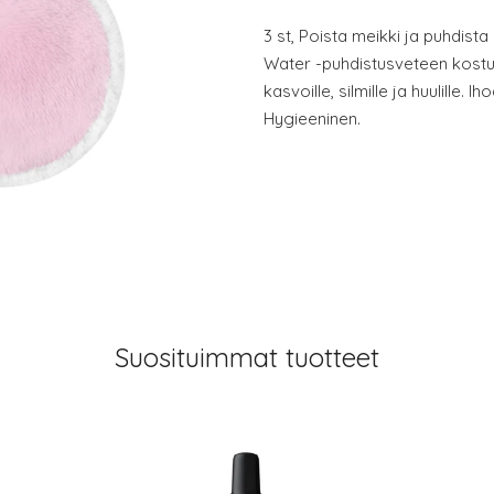
3 st, Poista meikki ja puhdist
Water -puhdistusveteen kostut
kasvoille, silmille ja huulille. I
Hygieeninen.
Suosituimmat tuotteet