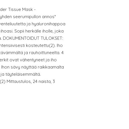
der Tissue Mask -
yhden seerumipullon annos*
venteliuutetta ja hyaluronihappoa
hoasi. Sopii herkälle iholle, joka
ittaa. DOKUMENTOIDUT TULOKSET:
intensiivisesti kosteutettu(2). Iho
ävämmältä ja rauhoittuneelta. 4
rkit ovat vähentyneet ja iho
 Ihon sävy näyttää raikkaamalta
ja täyteläisemmältä.
(2) Mittaustulos, 24 naista, 3