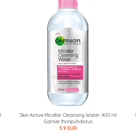
arkastus
nyt vain 200 €
l
Skin Active Micellar Cleansing Water, 400 ml
Garnier Ihonpuhdistus
5.9 EUR