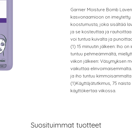
Garnier Moisture Bomb Laven
kasvonaamioon on imeytetty 
koostumusta, joka sisältää la
ja se kosteuttaa ja rauhoittaa i
voi tuntua kuivalta ja puno
(1) 15 minuutin jälkeen: Iho on 
tuntuu pehmeämmältä, miellytt
viikon jälkeen: Väsymyksen me
vaikuttaa elinvoimaisemmalta.
ja iho tuntuu kimmoisammalta 
(1)Käyttäjätutkimus, 75 naista 
käyttökertaa viikossa.
Suosituimmat tuotteet