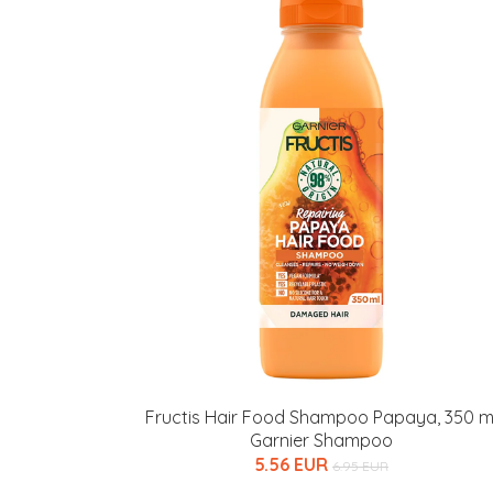
Varaa terveyst
hintaan.
KATSO TARJOUS
Fructis Hair Food Shampoo Papaya, 350 m
Garnier Shampoo
5.56 EUR
6.95 EUR