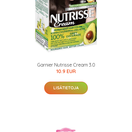
Garnier Nutrisse Cream 3.0
10.9 EUR
LISÄTIETOJA
arjous
auppa
MeDin tuotteet -20 %!