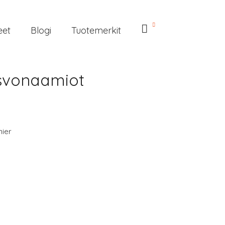
eet
Blogi
Tuotemerkit
asvonaamiot
nier