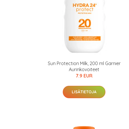
Sun Protection Milk, 200 ml Garnier
Aurinkovoiteet
7.9 EUR
Erikoist
LISÄTIETOJA
Sponsoriltamme
IdealofMeD K
Kaikki Idealof