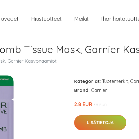
juvedet
Hiustuotteet
Meikit
Ihonhoitotuott
 Bomb Tissue Mask, Garnier K
ask, Garnier Kasvonaamiot
Kategoriat:
Tuotemerkit
,
Gar
Brand:
Garnier
2.8 EUR
3.5 EUR
LISÄTIETOJA